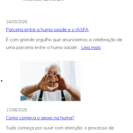
24/03/2026
Parceria entre a huma saúde e o IASFA
É com grande orgulho que anunciamos a celebração de
:
uma parceria entre a huma saúde…
Leia mais
Parceria
entre
a
huma
saúde
e
o
IASFA
17/06/2025
Como começa o apoio na huma?
Tudo começa por ouvir com atenção: o processo de