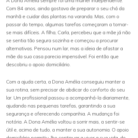
A Dona Amélia sempre foi uma mulher independente.
Com 84 anos, ainda gostava de preparar o seu chá da
manhã e cuidar das plantas na varanda. Mas, com o
passar do tempo, algumas tarefas começaram a tornar-
se mais difíceis. A filha, Carla, percebeu que a mãe já não
se sentia tão segura sozinha e começou a procurar
alternativas. Pensou num lar, mas a ideia de afastar a
mãe da sua casa parecia impensável. Foi então que
descobriu o apoio domiciliário.
Com a ajuda certa, a Dona Amélia conseguiu manter a
sua rotina, sem precisar de abdicar do conforto do seu
lar. Um profissional passou a acompanhá-la diariamente,
ajudando nas pequenas tarefas, garantindo a sua
segurança e oferecendo companhia. A mudança foi
notória. A Dona Amélia voltou a sorrir mais, a sentir-se
útil e, acima de tudo, a manter a sua autonomia. O apoio
domiciliário permitiu-lhe continuar a viver a sua vida, do