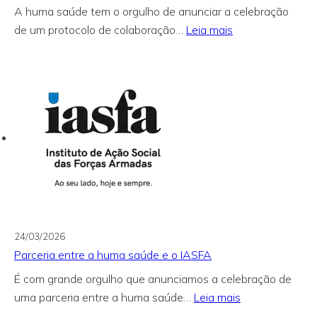
A huma saúde tem o orgulho de anunciar a celebração
:
de um protocolo de colaboração…
Leia mais
Parceria
entre
a
huma
saúde
e
a
GNR
24/03/2026
Parceria entre a huma saúde e o IASFA
É com grande orgulho que anunciamos a celebração de
:
uma parceria entre a huma saúde…
Leia mais
Parceria