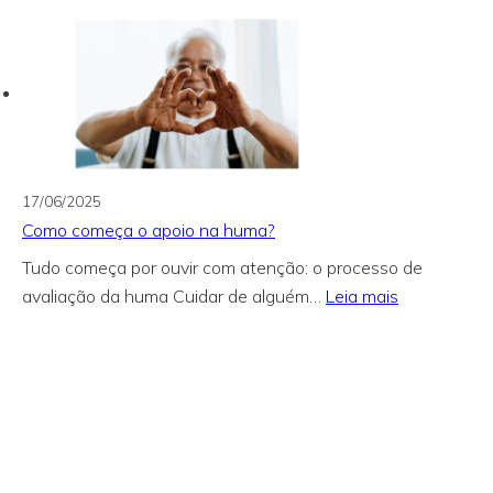
entre
a
huma
saúde
e
o
IASFA
17/06/2025
Como começa o apoio na huma?
Tudo começa por ouvir com atenção: o processo de
:
avaliação da huma Cuidar de alguém…
Leia mais
Como
começa
o
apoio
na
huma?