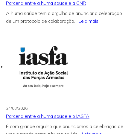
Parceria entre a huma saúde e a GNR
A huma saúde tem o orgulho de anunciar a celebração
:
de um protocolo de colaboração…
Leia mais
Parceria
entre
a
huma
saúde
e
a
GNR
24/03/2026
Parceria entre a huma saúde e o IASFA
É com grande orgulho que anunciamos a celebração de
: