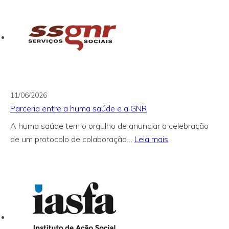
11/06/2026
Parceria entre a huma saúde e a GNR
A huma saúde tem o orgulho de anunciar a celebração
:
de um protocolo de colaboração…
Leia mais
Parceria
entre
a
huma
saúde
e