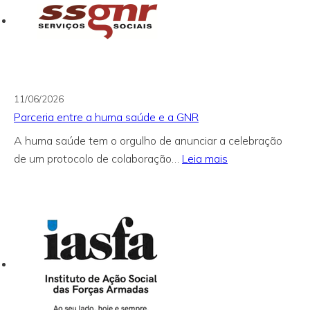
11/06/2026
Parceria entre a huma saúde e a GNR
A huma saúde tem o orgulho de anunciar a celebração
:
de um protocolo de colaboração…
Leia mais
Parceria
entre
a
huma
saúde
e
a
GNR