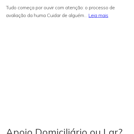
Tudo começa por ouvir com atenção: o processo de
:
avaliação da huma Cuidar de alguém…
Leia mais
Como
começa
o
apoio
na
huma?
Apoio Domiciliário ou Lar?