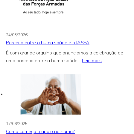
a
GNR
24/03/2026
Parceria entre a huma saúde e o IASFA
É com grande orgulho que anunciamos a celebração de
:
uma parceria entre a huma saúde…
Leia mais
Parceria
entre
a
huma
saúde
e
o
IASFA
17/06/2025
Como começa o apoio na huma?