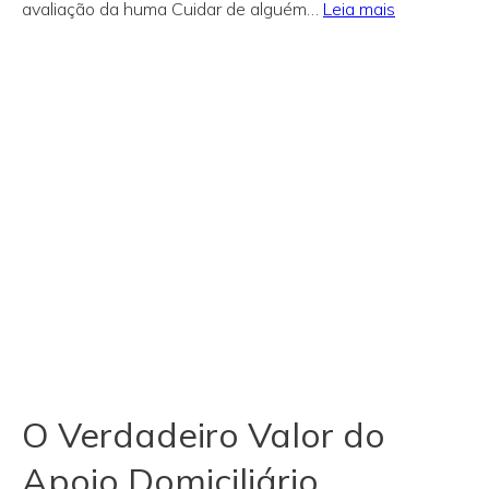
:
avaliação da huma Cuidar de alguém…
Leia mais
Como
começa
o
apoio
na
huma?
O Verdadeiro Valor do
Apoio Domiciliário