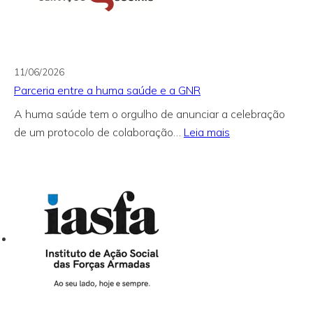
11/06/2026
Parceria entre a huma saúde e a GNR
A huma saúde tem o orgulho de anunciar a celebração
:
de um protocolo de colaboração…
Leia mais
Parceria
entre
a
huma
saúde
e
a
GNR