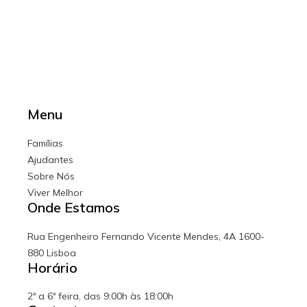
começa
o
apoio
na
huma?
Menu
Famílias
Ajudantes
Sobre Nós
Viver Melhor
Onde Estamos
Rua Engenheiro Fernando Vicente Mendes, 4A 1600-
880 Lisboa
Horário
2ª a 6ª feira, das 9:00h às 18:00h